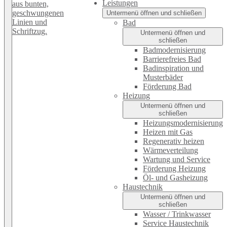
Leistungen
Untermenü öffnen und schließen
Bad
Untermenü öffnen und
schließen
Badmodernisierung
Barrierefreies Bad
Badinspiration und
Musterbäder
Förderung Bad
Heizung
Untermenü öffnen und
schließen
Heizungsmodernisierung
Heizen mit Gas
Regenerativ heizen
Wärmeverteilung
Wartung und Service
Förderung Heizung
Öl- und Gasheizung
Haustechnik
Untermenü öffnen und
schließen
Wasser / Trinkwasser
Service Haustechnik