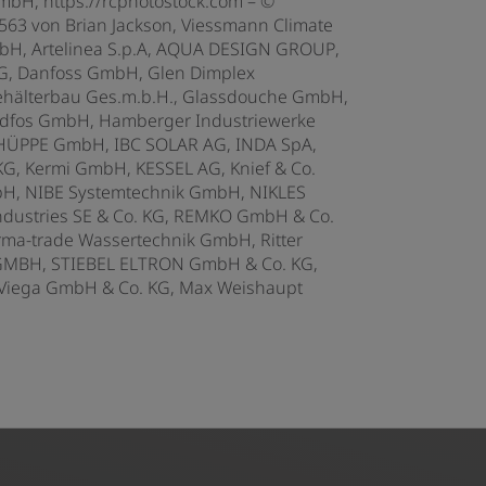
H, https://rcphotostock.com – ©
563 von Brian Jackson, Viessmann Climate
mbH,
Artelinea S.p.A,
AQUA DESIGN GROUP,
G, Danfoss GmbH, Glen Dimplex
Behälterbau Ges.m.b.H., Glassdouche GmbH,
dfos GmbH, Hamberger Industriewerke
HÜPPE GmbH, IBC SOLAR AG, INDA SpA,
, Kermi GmbH, KESSEL AG, Knief & Co.
H, NIBE Systemtechnik GmbH, NIKLES
dustries SE & Co. KG,
REMKO GmbH & Co.
a-trade Wassertechnik GmbH, Ritter
 GMBH, STIEBEL ELTRON GmbH & Co. KG,
 Viega GmbH & Co. KG, Max Weishaupt