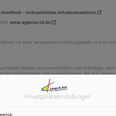
htmlHwO – nichtamtliches Inhaltsverzeichnis
GmbH,
www.agentur-id.de
ahren vor einer Verbraucherschlichtungsstelle sind wir nicht
auf dieser Website sind unverbindlich und unterliegen dem 
keit der Informationen sind ausgeschlossen. Alle auf unseren 
nd Gewissen erstellt. Trotzdem gelten diese als unverbindl
ittelbare Folgeschäden.
Privatsphäre­einstellungen
nhalte und Links
ietern (z. B. eingebettete Tools oder Inhalte über iFrames) so
weise