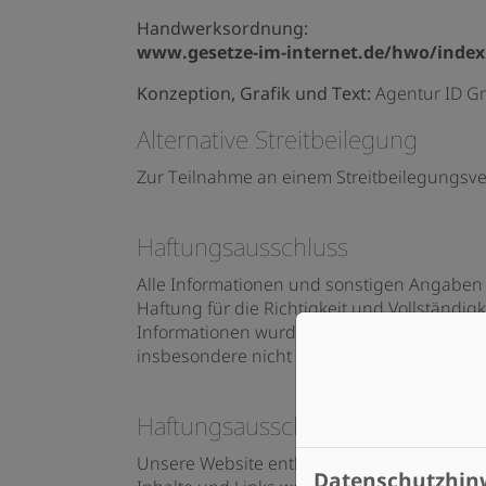
Handwerksordnung:
www.gesetze-im-internet.de/hwo/index.
Konzeption, Grafik und Text:
Agentur ID 
Alternative Streitbeilegung
Zur Teilnahme an einem Streitbeilegungsverf
Haftungsausschluss
Alle Informationen und sonstigen Angaben 
Haftung für die Richtigkeit und Vollständig
Informationen wurden nach bestem Wissen u
insbesondere nicht für unmittelbare oder m
Haftungsausschluss für externe I
Unsere Website enthält Inhalte von Drittanb
Datenschutzhin