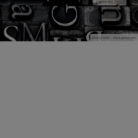
@G
oss Vitalij
– stock.adobe.com