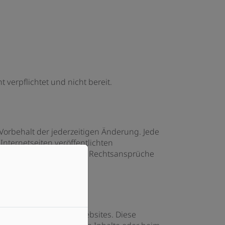
 verpflichtet und nicht bereit.
Vorbehalt der jederzeitigen Änderung. Jede
Internetseiten veröffentlichten
ich und bilden keinerlei Rechtsansprüche
wie Links zu externen Websites. Diese