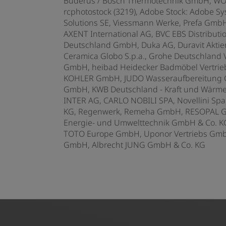
Buderus / Bosch Thermotechnik GmbH, WO
rcphotostock (3219), Adobe Stock: Adobe S
Solutions SE, Viessmann Werke, Prefa Gmb
AXENT International AG,
BVC EBS Distribut
Deutschland GmbH, Duka AG, Duravit Aktien
Ceramica Globo S.p.a., Grohe Deutschlan
GmbH, heibad Heidecker Badmöbel Vertri
KOHLER GmbH, JUDO Wasseraufbereitung 
GmbH, KWB Deutschland - Kraft und Wärm
INTER AG, CARLO NOBILI SPA, Novellini Sp
KG, Regenwerk, Remeha GmbH, RESOPAL GM
Energie- und Umwelttechnik GmbH & Co. 
TOTO Europe GmbH, Uponor Vertriebs GmbH,
GmbH,
Albrecht JUNG GmbH & Co. KG