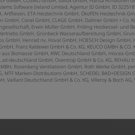
LF GMBH, COSMO GmbH, Vallox GmbH, Hansa Armaturen Gmb
ystems Software Ireland Limited, Agentur ID GmbH, ID 322518
H, Artfliesen, ETA Heiztechnik GmbH, ÖkoFEN Heiztechnik G
ion GmbH,
Conel GmbH,
CLAGE GmbH, Dallmer GmbH + Co. K
gesellschaft, Erwin Müller GmbH, Fröling Heizkessel- und 
d Vertriebs GmbH, Grünbeck Wasseraufbereitung GmbH,
Grun
ebs GmbH,
Henrad nv, Hoval GmbH, HOESCH Design GmbH,
GmbH, Franz Kaldewei GmbH & Co. KG,
KEUCO GMBH & CO. KG
e aus Biomasse GmbH, KWC Deutschland GmbH, miscea Gmb
a, ait-deutschland GmbH, Oventrop GmbH & Co. KG, REHAU In
BH, Rosenberg Ventilatoren GmbH, Roth Werke GmbH, perm
KG, MTF Marken-Distributions GmbH, SCHEDEL BAD+DESIGN
 Vaillant Deutschland GmbH & Co. KG, Villeroy & Boch AG,